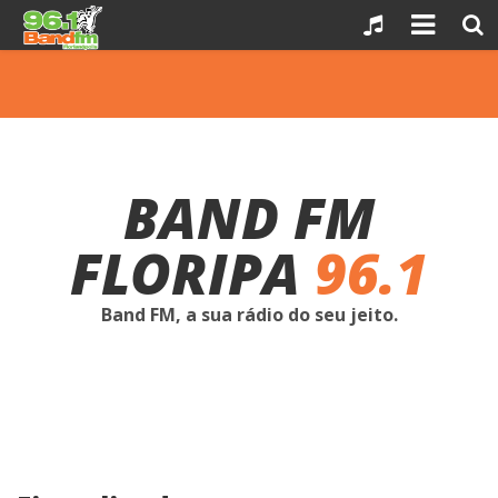
Skip
to
content
BAND FM
FLORIPA
96.1
Band FM, a sua rádio do seu jeito.