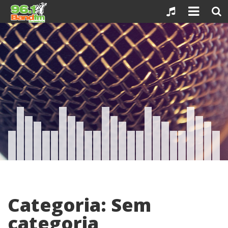
Skip
to
content
Categoria: Sem
categoria